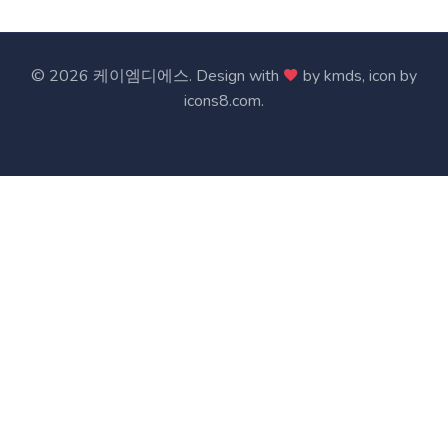
©
2026 케이엠디에스. Design with
by
kmds
, icon by
icons8.com
.